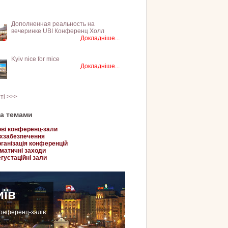
Дополненная реальность на
вечеринке UBI Конференц Холл
Докладніше...
Kyiv nice for mice
Докладніше...
тті >>>
за темами
ві конференц-зали
хзабезпечення
ганізація конференцій
матичні заходи
густаційні зали
иїв
конференц-залів