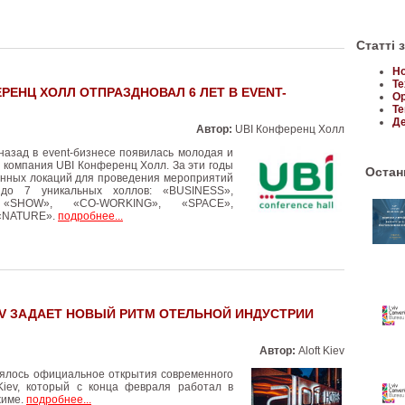
Статті 
Но
Те
ЕРЕНЦ ХОЛЛ ОТПРАЗДНОВАЛ 6 ЛЕТ В EVENT-
Ор
Те
Де
Автор:
UBI Конференц Холл
назад в event-бизнесе появилась молодая и
 компания UBI Конференц Холл. За эти годы
Останн
енных локаций для проведения мероприятий
 до 7 уникальных холлов: «BUSINESS»,
 «SHOW», «CO-WORKING», «SPACE»,
 «NATURE».
подробнее...
EV ЗАДАЕТ НОВЫЙ РИТМ ОТЕЛЬНОЙ ИНДУСТРИИ
Автор:
Aloft Kiev
оялось официальное открытия современного
 Kiev, который с конца февраля работал в
жиме.
подробнее...