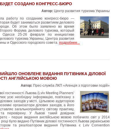
 БУДЕТ СОЗДАНО КОНГРЕСС-БЮРО
Автор:
Центр развития туризма Украины
ла работу по созданию конгресс-бюро —
оторая будет заниматься развитием делового
ороде. Об этом было заявлено во время
Второго Форума делового туризма, который
в Одессе 25-26 февраля по инициативе
делового туризма Украины, Центра развития
ины и Одесского городского совета.
подробнее...
 ВИЙШЛО ОНОВЛЕНЕ ВИДАННЯ ПУТІВНИКА ДІЛОВОЇ
СТІ АНГЛІЙСЬКОЮ МОВОЮ
Автор:
Прес-служба ЛКП «Агенція з підготовки подій»
вої гостинності Львова (Lviv Meeting Planners’
лює усю необхідну інформацію, пов'язану з
ділових заходів у місті. Цільовою аудиторією
ноземні організатори ділових заходів, а його
тавляє загальноприйняту світову практику,
та перевірену. У Львові такий довідник
третє - перше видання англійською мовою побачило світ у 2014
5 році було видано Путівник ділової гостинності Львова українською
іатором та реалізатором видання Путівника є Lviv Convention