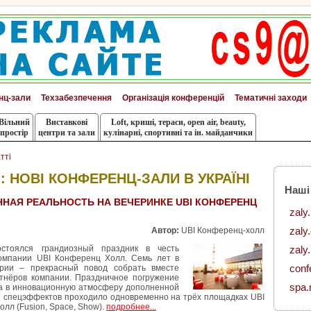
нц-зали
Техзабезпечення
Організація конференцій
Тематичні заходи
Вільний
Виставкові
Loft, криші, тераси, оpen air, beauty,
простір
центри та зали
кулінарні, спортивні та ін. майданчики
тті
: НОВІ КОНФЕРЕНЦ-ЗАЛИ В УКРАЇНІ
Наші
НАЯ РЕАЛЬНОСТЬ НА ВЕЧЕРИНКЕ UBI КОНФЕРЕНЦ
zaly
zaly
Автор:
UBI Конференц-холл
стоялся грандиозный праздник в честь
zaly.
омпании UBI Конференц Холл. Семь лет в
conf
трии – прекрасный повод собрать вместе
ртнёров компании. Праздничное погружение
spa.
ра в инновационную атмосферу дополненной
и спецэффектов проходило одновременно на трёх площадках UBI
лл (Fusion, Space, Show).
подробнее...