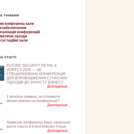
за темами
ві конференц-зали
хзабезпечення
ганізація конференцій
матичні заходи
густаційні зали
і статті
FUTURE SECURITY RETAIL &
HORECA 2025 — ЦЕ
СПЕЦІАЛІЗОВАНА КОНФЕРЕНЦІЯ
ДЛЯ ВПРОВАДЖЕННЯ СУЧАСНИХ
ПІДХОДІВ ДО ЗАХИСТУ БІЗНЕСУ
Докладніше...
1 мільйон гривень: як отримати
фінансування на конференції?
Докладніше...
Львівське конференц-бюро запрошує
взяти участь в Event Industry Forum
Докладніше...