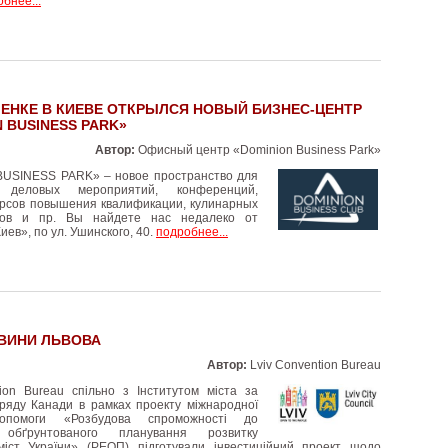
бнее...
ЕНКЕ В КИЕВЕ ОТКРЫЛСЯ НОВЫЙ БИЗНЕС-ЦЕНТР
 BUSINESS PARK»
Автор:
Офисный центр «Dominion Business Park»
USINESS PARK» – новое пространство для
 деловых мероприятий, конференций,
курсов повышения квалификации, кулинарных
ссов и пр. Вы найдете нас недалеко от
иев», по ул. Ушинского, 40.
подробнее...
ОВИНИ ЛЬВОВА
Автор:
Lviv Convention Bureau
tion Bureau спільно з Інститутом міста за
ряду Канади в рамках проекту міжнародної
допомоги «Розбудова спроможності до
 обґрунтованого планування розвитку
міст України» (РЕОП) підготували інвестиційний проект щодо