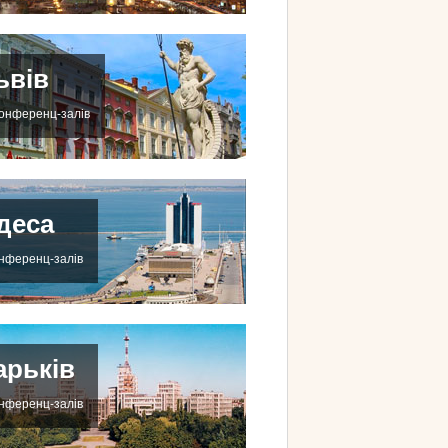
ьвів
конференц-залів
деса
онференц-залів
арьків
онференц-залів