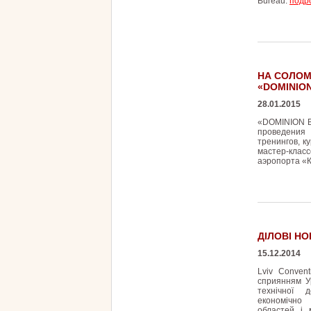
Bureau.
подро
НА СОЛОМ
«DOMINION
28.01.2015
«DOMINION B
проведения
тренингов, 
мастер-кла
аэропорта «К
ДІЛОВІ Н
15.12.2014
Lviv Conven
сприянням У
технічної 
економічно
областей і 