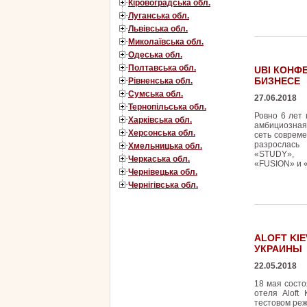
Кіровоградська обл.
Луганська обл.
Львівська обл.
Миколаївська обл.
Одеська обл.
Полтавська обл.
UBI КОНФ
БИЗНЕСЕ
Рівненська обл.
Сумська обл.
27.06.2018
Тернопільська обл.
Ровно 6 лет 
Харківська обл.
амбициозная
Херсонська обл.
сеть соврем
разрослась
Хмельницька обл.
«STUDY»,
Черкаська обл.
«FUSION» и
Чернівецька обл.
Чернігівська обл.
ALOFT KI
УКРАИНЫ
22.05.2018
18 мая сост
отеля Aloft
тестовом ре