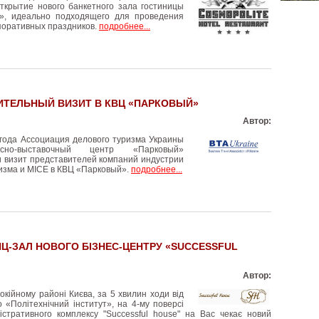
открытие нового банкетного зала гостиницы
», идеально подходящего для проведения
поративных праздников.
подробнее...
ТЕЛЬНЫЙ ВИЗИТ В КВЦ «ПАРКОВЫЙ»
Автор:
 года Ассоциация делового туризма Украины
сно-выставочный центр «Парковый»
и визит представителей компаний индустрии
изма и MICE в КВЦ «Парковый».
подробнее...
Ц-ЗАЛ НОВОГО БІЗНЕС-ЦЕНТРУ «SUCCESSFUL
Автор:
покійному районі Києва, за 5 хвилин ходи від
о «Політехнічний інститут», на 4-му поверсі
істративного комплексу "Successful house" на Вас чекає новий