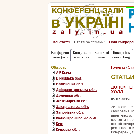
Всі статті
Статті за темами:
Нові конфере
Конференц
Конф. зали
Банкетні
Коворкінг,
зали (всі)
в готелях
зали
co-working
Область:
Головна
/
Ста
АР Крим
СТАТЬИ
Вінницька обл.
Волинська обл.
ДОПОЛНЕН
Дніпропетровська обл.
ХОЛЛ
Донецька обл.
05.07.2019
Житомирська обл.
Закарпатська обл.
26 июня со
семилетия к
Запорізька обл.
ивент-индус
Івано-Франківська обл.
гостей и па
гостей вече
Київ
реальности 
Київська обл.
Конференц Хо