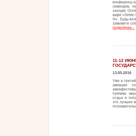
конференц-за
семінарів, п
заходів. Особ
кафе «Smile-S
H». Будь-кол
замовити соб
подробнее...
11-12 ИЮН
ГОСУДАРС
13.05.2016
Уже в третий
авиации сос
авиафестива
публике ме
отдых и поп
это лучшее 
познавательн