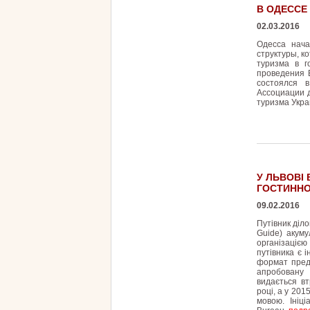
В ОДЕССЕ
02.03.2016
Одесса нача
структуры, к
туризма в г
проведения 
состоялся 
Ассоциации 
туризма Укра
У ЛЬВОВІ
ГОСТИННО
09.02.2016
Путівник діло
Guide) акуму
організацією 
путівника є і
формат предс
апробовану 
видається в
році, а у 201
мовою. Ініц