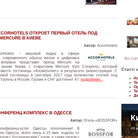
CCORHOTELS ОТКРОЕТ ПЕРВЫЙ ОТЕЛЬ ПОД
MERCURE В КИЕВЕ
Автор:
AccorHotels
corHotels − мировой лидер в сфере
, современного образа жизни и цифровых
Всі ста
, впервые представит бренд Mercure на
 рынке Киева с открытием Mercure Kyiv Congress, который
Статті 
 месте гостиницы «Космополит» в результате реконструкции. С
овой гостиницы в сентябре 2017 года количество отелей под
Но
Группы в России, Грузии и СНГ достигнет 47.
подробнее...
Те
Ор
Те
Де
НФЕРЕНЦ-КОМПЛЕКС В ОДЕССЕ
К
Автор:
Отель «BOSSFOR»
онференц-услуг Одессы пополнение! В
49 
не Одессы, всего лишь в 15 мин. ходьбы от
ядом с Ботаническим Садом, а также рядом с