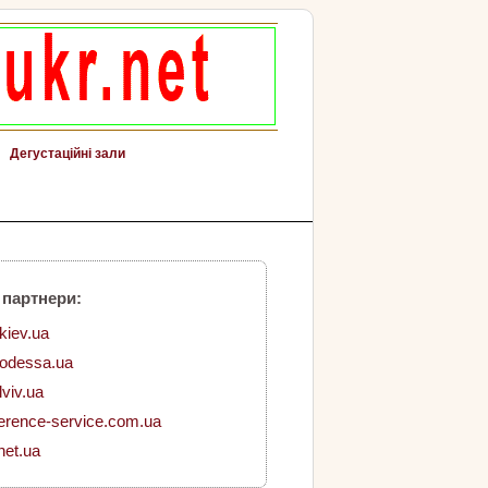
Дегустаційні зали
 партнери:
.kiev.ua
.odessa.ua
lviv.ua
erence-service.com.ua
net.ua