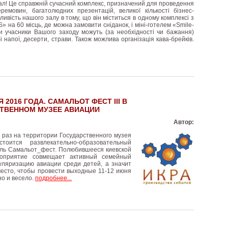
л! Це справжній сучасний комплекс, призначений для проведення
еремовин, багатолюдних презентацій, великої кількості бізнес-
ливість нашого залу в тому, що він міститься в одному комплексі з
» на 60 місць, де можна замовити сніданок, і міні-готелем «Smile-
и учасники Вашого заходу можуть (за необхідності чи бажання)
і напої, десерти, страви. Також можлива організація кава-брейків.
Я 2016 ГОДА. САМАЛЬОТ ФЕСТ ІІІ В
ТВЕННОМ МУЗЕЕ АВИАЦИИ
Автор:
 раз на территории Государственного музея
тоится развлекательно-образовательный
ль Самальот_фест. Полюбившееся киевской
роприятие совмещает активный семейный
уляризацию авиации среди детей, а значит
место, чтобы провести выходные 11-12 июня
о и весело.
подробнее...