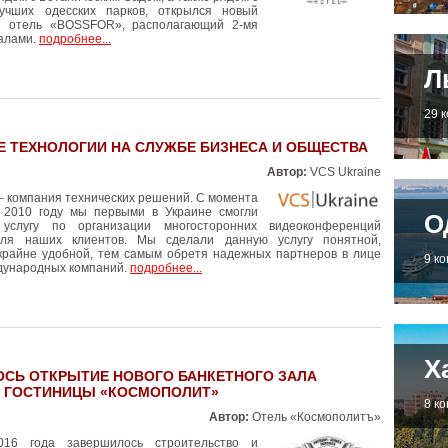
учших одесских парков, открылся новый
й отель «BOSSFOR», располагающий 2-мя
алами.
подробнее...
Л
29 
 ТЕХНОЛОГИИ НА СЛУЖБЕ БИЗНЕСА И ОБЩЕСТВА
Автор:
VCS Ukraine
– компания технических решений. С момента
 2010 году мы первыми в Украине смогли
О
 услугу по организации многосторонних видеоконференций
для наших клиентов. Мы сделали данную услугу понятной,
крайне удобной, тем самым обретя надежных партнеров в лице
9 к
дународных компаний.
подробнее...
Х
СЬ ОТКРЫТИЕ НОВОГО БАНКЕТНОГО ЗАЛА
 ГОСТИНИЦЫ «КОСМОПОЛИТ»
8 к
Автор:
Отель «Космополитъ»
16 года завершилось строительство и