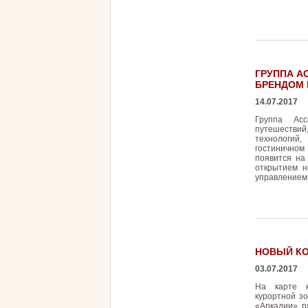
ГРУППА A
БРЕНДОМ 
14.07.2017
Группа Ac
путешествий
технологий
гостиничном
появится на
открытием н
управлением 
НОВЫЙ КО
03.07.2017
На карте к
курортной зо
«Аркадии», р