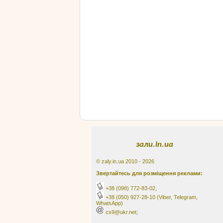
зали.in.ua
© zaly.in.ua 2010 - 2026
Звертайтесь для розміщення реклами:
+38 (098) 772-83-02
,
+38 (050) 927-28-10
(Viber, Telegram,
WhatsApp)
cs9@ukr.net;