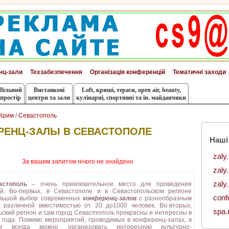
нц-зали
Техзабезпечення
Організація конференцій
Тематичні заходи
Вільний
Виставкові
Loft, криші, тераси, оpen air, beauty,
простір
центри та зали
кулінарні, спортивні та ін. майданчики
Крим
/
Севастополь
РЕНЦ-ЗАЛЫ В СЕВАСТОПОЛЕ
Наші
zaly
За вашим запитом нічого не знайдено
zaly
zaly.
астополь
– очень привлекательное место для проведения
й. Во-первых, в Севастополе и в Севастопольском регионе
conf
льшой выбор современных
конференц-залов
с разнообразным
 различной вместимостью от 20 до1000 человек. Во-вторых,
spa.
ский регион и сам город
Севастополь
прекрасны и интересны в
 года. Помимо мероприятий, проводимых в конференц-залах, в
ле всегда можно организовать интересную культурно-