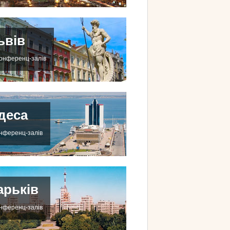
ьвів
конференц-залів
деса
онференц-залів
арьків
онференц-залів