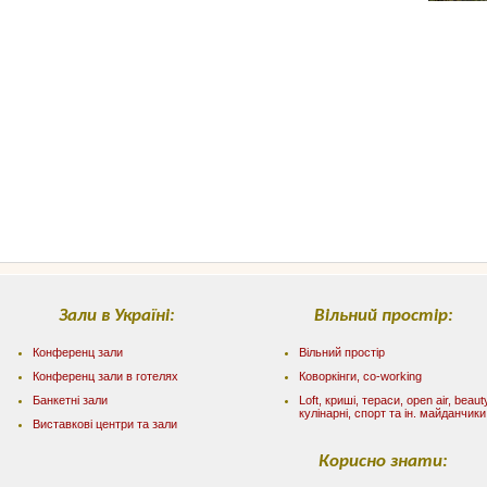
Зали в Україні:
Вільний простір:
Конференц зали
Вільний простір
Конференц зали в готелях
Коворкінги, co-working
Банкетні зали
Loft, криші, тераси, оpen air, beaut
кулінарні, спорт та ін. майданчики
Виставкові центри та зали
Корисно знати: