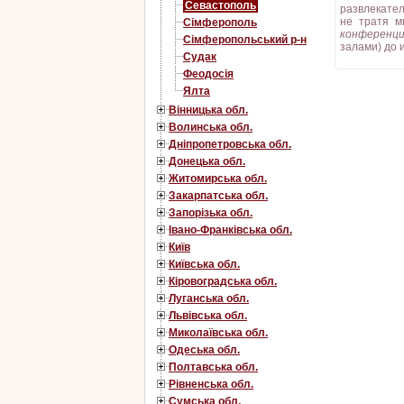
Севастополь
развлекател
не тратя м
Сімферополь
конференц
Сімферопольський р-н
залами) до 
Судак
Феодосія
Ялта
Вінницька обл.
Волинська обл.
Дніпропетровська обл.
Донецька обл.
Житомирська обл.
Закарпатська обл.
Запорізька обл.
Івано-Франківська обл.
Київ
Київська обл.
Кіровоградська обл.
Луганська обл.
Львівська обл.
Миколаївська обл.
Одеська обл.
Полтавська обл.
Рівненська обл.
Сумська обл.