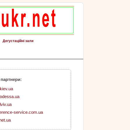
Дегустаційні зали
 партнери:
.kiev.ua
.odessa.ua
lviv.ua
erence-service.com.ua
net.ua