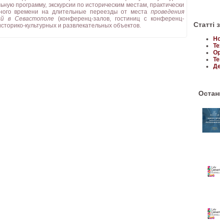
ьную программу, экскурсии по историческим местам, практически
ного времени на длительные переезды от места
проведения
ий в Севастополе
(конференц-залов, гостиниц с конференц-
Статті 
историко-культурных и развлекательных объектов.
Но
Те
Ор
Те
Де
Останн