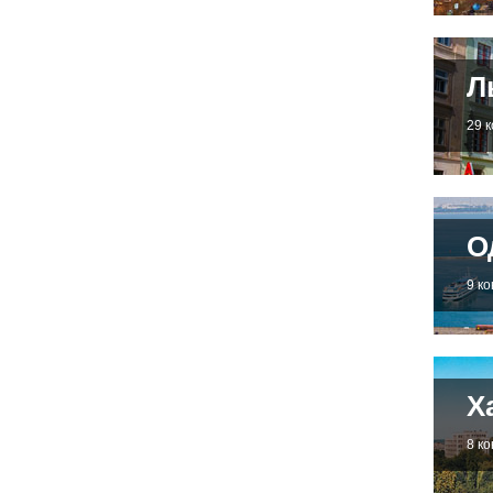
Л
29 
О
9 к
Х
8 к