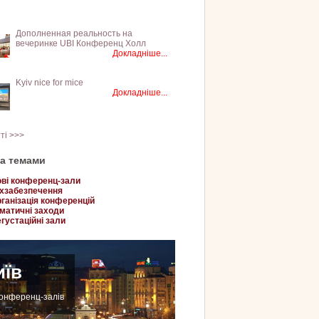
Дополненная реальность на
вечеринке UBI Конференц Холл
Докладніше...
Kyiv nice for mice
Докладніше...
тті >>>
за темами
ві конференц-зали
хзабезпечення
ганізація конференцій
матичні заходи
густаційні зали
иїв
конференц-залів