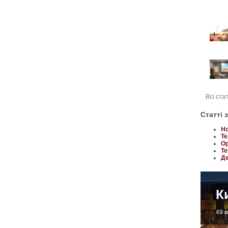
Всі ста
Статті 
Но
Те
Ор
Те
Де
К
49 