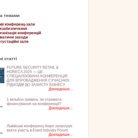
за темами
ві конференц-зали
хзабезпечення
ганізація конференцій
матичні заходи
густаційні зали
і статті
FUTURE SECURITY RETAIL &
HORECA 2025 — ЦЕ
СПЕЦІАЛІЗОВАНА КОНФЕРЕНЦІЯ
ДЛЯ ВПРОВАДЖЕННЯ СУЧАСНИХ
ПІДХОДІВ ДО ЗАХИСТУ БІЗНЕСУ
Докладніше...
1 мільйон гривень: як отримати
фінансування на конференції?
Докладніше...
Львівське конференц-бюро запрошує
взяти участь в Event Industry Forum
Докладніше...