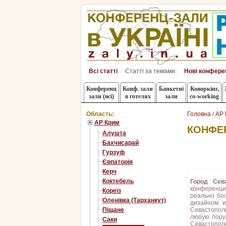
Всі статті
Статті за темами:
Нові конфере
Конференц
Конф. зали
Банкетні
Коворкінг,
зали (всі)
в готелях
зали
co-working
Область:
Головна
/
АР 
АР Крим
КОНФЕ
Алушта
Бахчисарай
Гурзуф
Євпаторія
Керч
Коктебель
Город Сев
конференци
Кореїз
реально бо
Оленівка (Тарханкут)
дизайном и
Піщане
Севастополь
любую пору
Саки
Севастопо