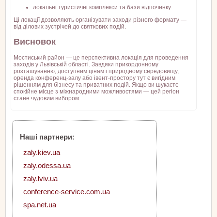
локальні туристичні комплекси та бази відпочинку.
Ці локації дозволяють організувати заходи різного формату —
від ділових зустрічей до святкових подій.
Висновок
Мостиський район — це перспективна локація для проведення
заходів у Львівській області. Завдяки прикордонному
розташуванню, доступним цінам і природному середовищу,
оренда конференц-залу або івент-простору тут є вигідним
рішенням для бізнесу та приватних подій. Якщо ви шукаєте
спокійне місце з міжнародними можливостями — цей регіон
стане чудовим вибором.
Наші партнери:
zaly.kiev.ua
zaly.odessa.ua
zaly.lviv.ua
conference-service.com.ua
spa.net.ua