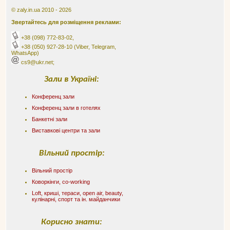
© zaly.in.ua 2010 - 2026
Звертайтесь для розміщення реклами:
+38 (098) 772-83-02
,
+38 (050) 927-28-10
(Viber, Telegram,
WhatsApp)
cs9@ukr.net;
Зали в Україні:
Конференц зали
Конференц зали в готелях
Банкетні зали
Виставкові центри та зали
Вільний простір:
Вільний простір
Коворкінги, co-working
Loft, криші, тераси, оpen air, beauty,
кулінарні, спорт та ін. майданчики
Корисно знати: