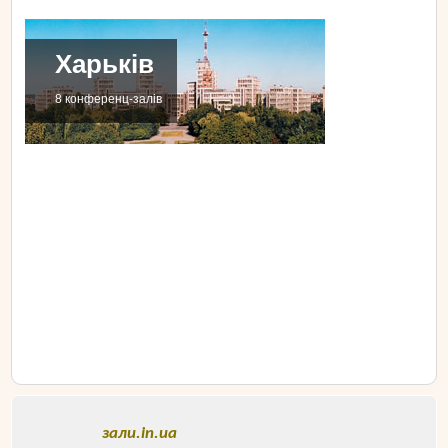
Харьків
8 конференц-залів
зали.in.ua