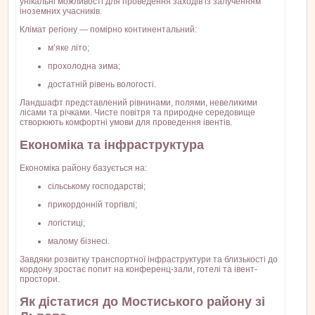
унікальні можливості для проведення заходів із залученням
іноземних учасників.
Клімат регіону — помірно континентальний:
м’яке літо;
прохолодна зима;
достатній рівень вологості.
Ландшафт представлений рівнинами, полями, невеликими
лісами та річками. Чисте повітря та природне середовище
створюють комфортні умови для проведення івентів.
Економіка та інфраструктура
Економіка району базується на:
сільському господарстві;
прикордонній торгівлі;
логістиці;
малому бізнесі.
Завдяки розвитку транспортної інфраструктури та близькості до
кордону зростає попит на конференц-зали, готелі та івент-
простори.
Як дістатися до Мостиського району зі