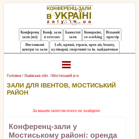
Конференц
Конф. зали
Банкетні
Коворкінг,
Вільний
зали (всі)
в готелях
зали
co-working
простір
Виставкові
Loft, криші, тераси, оpen air, beauty,
центри та зали
кулінарні, спортивні та ін. майданчики
Головна
/
Львівська обл.
/
Мостиський р-н
ЗАЛИ ДЛЯ ІВЕНТОВ, МОСТИСЬКИЙ
РАЙОН
За вашим запитом нічого не знайдено
Конференц-зали у
Мостиському районі: оренда