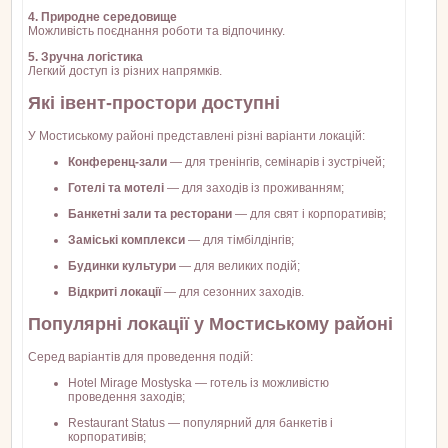
4. Природне середовище
Можливість поєднання роботи та відпочинку.
5. Зручна логістика
Легкий доступ із різних напрямків.
Які івент-простори доступні
У Мостиському районі представлені різні варіанти локацій:
Конференц-зали
— для тренінгів, семінарів і зустрічей;
Готелі та мотелі
— для заходів із проживанням;
Банкетні зали та ресторани
— для свят і корпоративів;
Заміські комплекси
— для тімбілдінгів;
Будинки культури
— для великих подій;
Відкриті локації
— для сезонних заходів.
Популярні локації у Мостиському районі
Серед варіантів для проведення подій:
Hotel Mirage Mostyska — готель із можливістю
проведення заходів;
Restaurant Status — популярний для банкетів і
корпоративів;