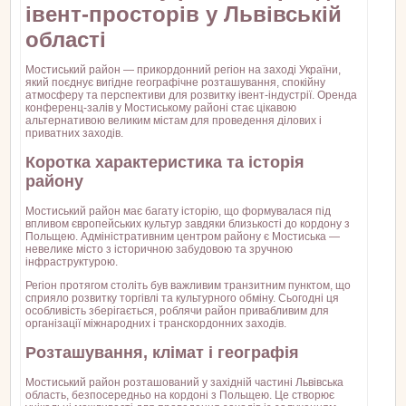
івент-просторів у Львівській
області
Мостиський район — прикордонний регіон на заході України,
який поєднує вигідне географічне розташування, спокійну
атмосферу та перспективи для розвитку івент-індустрії. Оренда
конференц-залів у Мостиському районі стає цікавою
альтернативою великим містам для проведення ділових і
приватних заходів.
Коротка характеристика та історія
району
Мостиський район має багату історію, що формувалася під
впливом європейських культур завдяки близькості до кордону з
Польщею. Адміністративним центром району є Мостиська —
невелике місто з історичною забудовою та зручною
інфраструктурою.
Регіон протягом століть був важливим транзитним пунктом, що
сприяло розвитку торгівлі та культурного обміну. Сьогодні ця
особливість зберігається, роблячи район привабливим для
організації міжнародних і транскордонних заходів.
Розташування, клімат і географія
Мостиський район розташований у західній частині Львівська
область, безпосередньо на кордоні з Польщею. Це створює