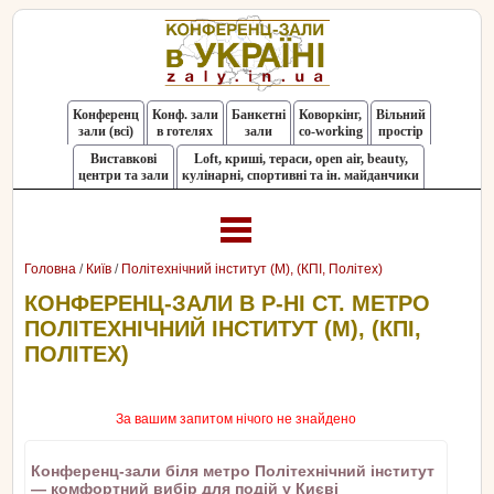
Конференц
Конф. зали
Банкетні
Коворкінг,
Вільний
зали (всі)
в готелях
зали
co-working
простір
Виставкові
Loft, криші, тераси, оpen air, beauty,
центри та зали
кулінарні, спортивні та ін. майданчики
Головна
/
Київ
/
Політехнічний інститут (М), (КПІ, Політех)
КОНФЕРЕНЦ-ЗАЛИ В Р-НІ СТ. МЕТРО
ПОЛІТЕХНІЧНИЙ ІНСТИТУТ (М), (КПІ,
ПОЛІТЕХ)
За вашим запитом нічого не знайдено
Конференц-зали біля метро Політехнічний інститут
— комфортний вибір для подій у Києві