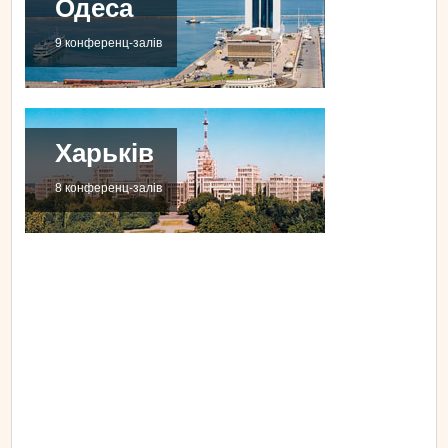
Одеса
9 конференц-залів
Харьків
8 конференц-залів