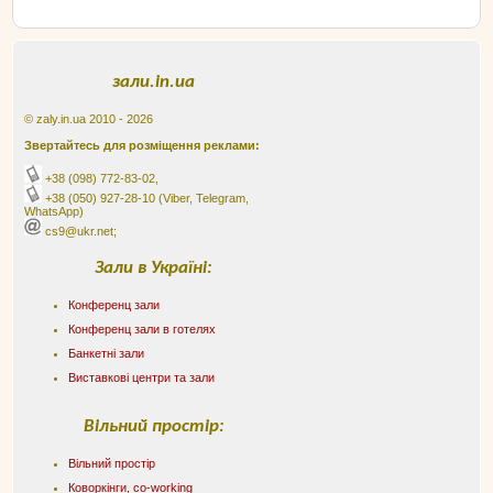
зали.in.ua
© zaly.in.ua 2010 - 2026
Звертайтесь для розміщення реклами:
+38 (098) 772-83-02
,
+38 (050) 927-28-10
(Viber, Telegram,
WhatsApp)
cs9@ukr.net;
Зали в Україні:
Конференц зали
Конференц зали в готелях
Банкетні зали
Виставкові центри та зали
Вільний простір:
Вільний простір
Коворкінги, co-working