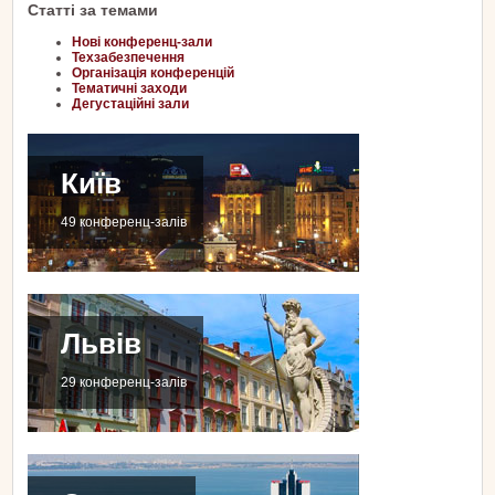
Статті за темами
Нові конференц-зали
Техзабезпечення
Організація конференцій
Тематичні заходи
Дегустаційні зали
Київ
49 конференц-залів
Львів
29 конференц-залів