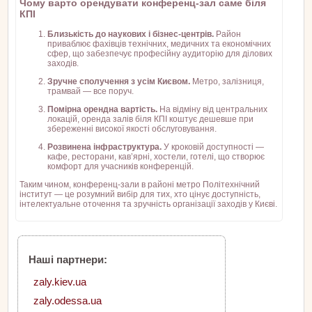
Чому варто орендувати конференц-зал саме біля
КПІ
Близькість до наукових і бізнес-центрів.
Район
приваблює фахівців технічних, медичних та економічних
сфер, що забезпечує професійну аудиторію для ділових
заходів.
Зручне сполучення з усім Києвом.
Метро, залізниця,
трамвай — все поруч.
Помірна орендна вартість.
На відміну від центральних
локацій, оренда залів біля КПІ коштує дешевше при
збереженні високої якості обслуговування.
Розвинена інфраструктура.
У кроковій доступності —
кафе, ресторани, кав’ярні, хостели, готелі, що створює
комфорт для учасників конференцій.
Таким чином, конференц-зали в районі метро Політехнічний
інститут — це розумний вибір для тих, хто цінує доступність,
інтелектуальне оточення та зручність організації заходів у Києві.
Наші партнери:
zaly.kiev.ua
zaly.odessa.ua