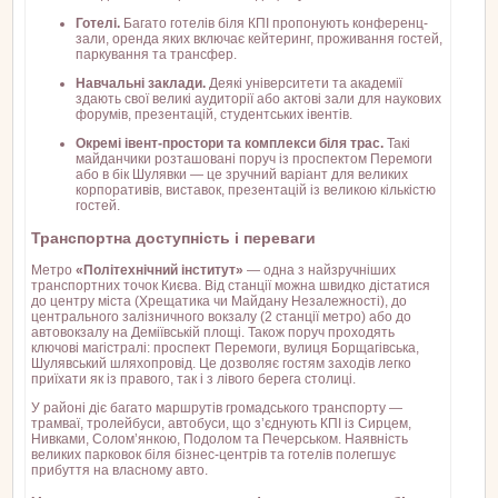
Готелі.
Багато готелів біля КПІ пропонують конференц-
зали, оренда яких включає кейтеринг, проживання гостей,
паркування та трансфер.
Навчальні заклади.
Деякі університети та академії
здають свої великі аудиторії або актові зали для наукових
форумів, презентацій, студентських івентів.
Окремі івент-простори та комплекси біля трас.
Такі
майданчики розташовані поруч із проспектом Перемоги
або в бік Шулявки — це зручний варіант для великих
корпоративів, виставок, презентацій із великою кількістю
гостей.
Транспортна доступність і переваги
Метро
«Політехнічний інститут»
— одна з найзручніших
транспортних точок Києва. Від станції можна швидко дістатися
до центру міста (Хрещатика чи Майдану Незалежності), до
центрального залізничного вокзалу (2 станції метро) або до
автовокзалу на Деміївській площі. Також поруч проходять
ключові магістралі: проспект Перемоги, вулиця Борщагівська,
Шулявський шляхопровід. Це дозволяє гостям заходів легко
приїхати як із правого, так і з лівого берега столиці.
У районі діє багато маршрутів громадського транспорту —
трамваї, тролейбуси, автобуси, що з’єднують КПІ із Сирцем,
Нивками, Солом’янкою, Подолом та Печерськом. Наявність
великих парковок біля бізнес-центрів та готелів полегшує
прибуття на власному авто.