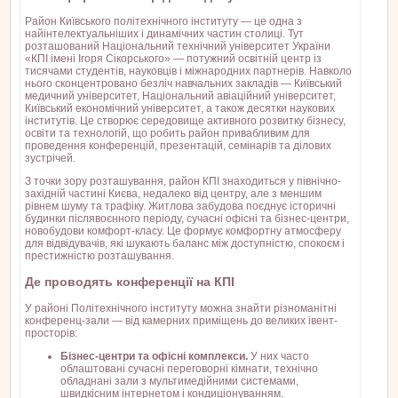
Район Київського політехнічного інституту — це одна з
найінтелектуальніших і динамічних частин столиці. Тут
розташований Національний технічний університет України
«КПІ імені Ігоря Сікорського» — потужний освітній центр із
тисячами студентів, науковців і міжнародних партнерів. Навколо
нього сконцентровано безліч навчальних закладів — Київський
медичний університет, Національний авіаційний університет,
Київський економічний університет, а також десятки наукових
інститутів. Це створює середовище активного розвитку бізнесу,
освіти та технологій, що робить район привабливим для
проведення конференцій, презентацій, семінарів та ділових
зустрічей.
З точки зору розташування, район КПІ знаходиться у північно-
західній частині Києва, недалеко від центру, але з меншим
рівнем шуму та трафіку. Житлова забудова поєднує історичні
будинки післявоєнного періоду, сучасні офісні та бізнес-центри,
новобудови комфорт-класу. Це формує комфортну атмосферу
для відвідувачів, які шукають баланс між доступністю, спокоєм і
престижністю розташування.
Де проводять конференції на КПІ
У районі Політехнічного інституту можна знайти різноманітні
конференц-зали — від камерних приміщень до великих івент-
просторів:
Бізнес-центри та офісні комплекси.
У них часто
облаштовані сучасні переговорні кімнати, технічно
обладнані зали з мультимедійними системами,
швидкісним інтернетом і кондиціонуванням.