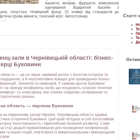
банкети, вечірки, фуршети, комплексне
харчування. Відкритий басейн з
 сауна, спортзал. Номерний фонд: 31 номер від стандартів до
Статті 
Дитяча ігрова кімната, тенісний корт. Автостоянка.
Но
Те
Ор
Те
Де
нц-зали в Чернівецькій області: бізнес-
Останн
 серці Буковини
 область — це не лише чарівний регіон з багатою історією та
спадщиною, а й перспективна локація для проведення бізнес-
ференцій, тренінгів та семінарів. У самому центрі Буковини
ит на оренду конференц-залів, що поєднують сучасне технічне
комфорт та атмосферу, яка сприяє плідному спілкуванню та
тратегічних рішень.
ька область — перлина Буковини
 на південному заході України, Чернівецька область здавна
стина історичної Буковини. Цей край об'єднує в собі багатовікові
льтурну багатогранність і європейське бачення розвитку. Саме
на стає дедалі привабливішою для проведення конференцій,
мів та інших подій, пов’язаних із міжрегіональним і міжнародним
цтвом.