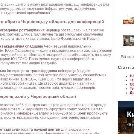
обласний центр, в якому розташовані найкращі конференц-зали
опонує ідеальне поєднання інфраструктури, академічного
та туристичної привабливості.
то обрати Чернівецьку область для конференцій
географічне розташування
Чернівці розташовані на перетині
анспортних шляхів. Залізничне та автомобільне сполучення
ко дістатися з Києва, Львова, Івано-Франківська чи Румунії.
а і академічна спадщина
Чернівецький національний
ім. Юрія Федьковича — один з провідних освітніх закладів України
 науковий центр. Його архітектурний ансамбль входить до списку
Всі ста
адщини ЮНЕСКО. Проведення наукових конференцій та
 форумів тут має давню традицію.
Статті 
ька інтеграція та транскордонна співпраця
Завдяки
му розташуванню, регіон активно бере участь у європейських
Но
таких як «INTERREG», «ENI CBC» та інших ініціативах
Те
ного співробітництва. Це створює додатковий запит на
Ор
міжнародних заходів, презентацій, ділових переговорів.
Те
Де
еренц-залів у Чернівецькій області
 готелях
Найбільш зручною опцією для організаторів є оренда
лу в готелі. У Чернівцях та курортних зонах області багато
К
нес-класу з конференц-залами на 30–250 осіб. Вони пропонують
тр послуг: проживання, харчування, кейтеринг, організацію
49 
етські аудиторії та наукові центри
Для академічних
 ідеально підходять зали Чернівецького університету або