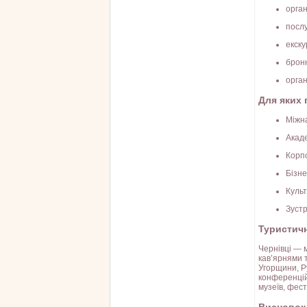
орган
послу
екску
брон
орган
Для яких 
Міжн
Акаде
Корпо
Бізне
Культ
Зустр
Туристичн
Чернівці — 
кав’ярнями 
Угорщини, Ру
конференцій 
музеїв, фест