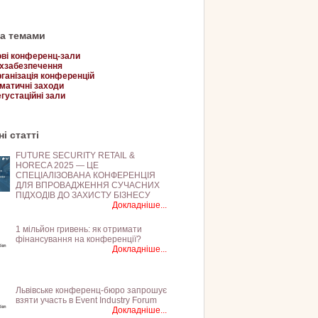
за темами
ві конференц-зали
хзабезпечення
ганізація конференцій
матичні заходи
густаційні зали
і статті
FUTURE SECURITY RETAIL &
HORECA 2025 — ЦЕ
СПЕЦІАЛІЗОВАНА КОНФЕРЕНЦІЯ
ДЛЯ ВПРОВАДЖЕННЯ СУЧАСНИХ
ПІДХОДІВ ДО ЗАХИСТУ БІЗНЕСУ
Докладніше...
1 мільйон гривень: як отримати
фінансування на конференції?
Докладніше...
Львівське конференц-бюро запрошує
взяти участь в Event Industry Forum
Докладніше...