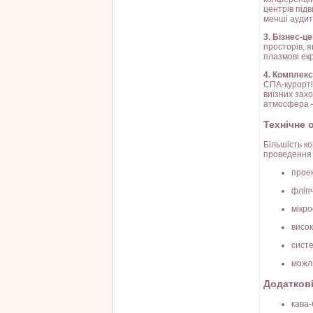
центрів підв
менші аудито
3. Бізнес-ц
просторів, я
плазмові екр
4. Комплекс
СПА-курорті
виїзних захо
атмосфера —
Технічне 
Більшість к
проведення 
прое
фліпч
мікро
висок
сист
можли
Додаткові
кава-