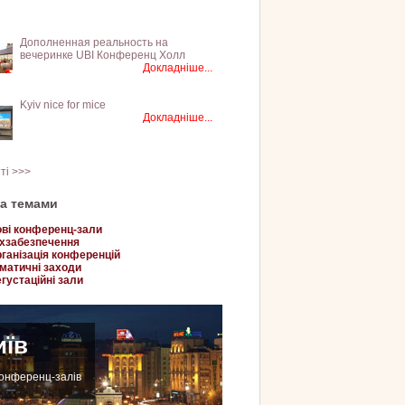
Дополненная реальность на
вечеринке UBI Конференц Холл
Докладніше...
Kyiv nice for mice
Докладніше...
тті >>>
за темами
ві конференц-зали
хзабезпечення
ганізація конференцій
матичні заходи
густаційні зали
иїв
конференц-залів