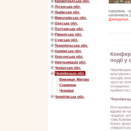
Кіровоградська обл.
Луганська обл.
підігрівом,
Львівська обл.
напівлюксів. 
Миколаївська обл.
Докладніше...
Одеська обл.
Полтавська обл.
Рівненська обл.
Сумська обл.
Тернопільська обл.
Харківська обл.
Конфере
Херсонська обл.
події у
Хмельницька обл.
Черкаська обл.
Чернівецька
Чернівецька обл.
культурною 
заходів, кон
Вижниця, Мигово
зростає поп
Сокиряни
оснащення, 
прийняттю с
Чернівці
Чернігівська обл.
Чернівец
Розташована
відома як ча
традиції, ку
тому Букови
бізнес-фору
співробітни