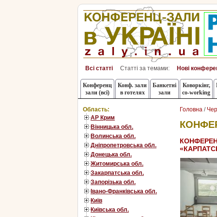
Всі статті
Статті за темами:
Нові конфере
Конференц
Конф. зали
Банкетні
Коворкінг,
зали (всі)
в готелях
зали
co-working
Область:
Головна
/
Чер
АР Крим
КОНФЕР
Вінницька обл.
Волинська обл.
КОНФЕРЕН
Дніпропетровська обл.
«КАРПАТС
Донецька обл.
Житомирська обл.
Закарпатська обл.
Запорізька обл.
Івано-Франківська обл.
Київ
Київська обл.