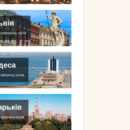
ьвів
конференц-залів
деса
онференц-залів
арьків
онференц-залів