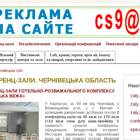
нц-зали
Техзабезпечення
Організація конференцій
Тематичні заходи
Вільний
Виставкові
Loft, криші, тераси, оpen air, beauty,
простір
центри та зали
кулінарні, спортивні та ін. майданчики
нівецька обл.
ЕНЦ-ЗАЛИ. ЧЕРНІВЕЦЬКА ОБЛАСТЬ
Наші
Ц-ЗАЛИ ГОТЕЛЬНО-РОЗВАЖАЛЬНОГО КОМПЛЕКСУ
zaly
ЬКА ВЕЖА»
zaly
У Карпатах, за 60 км від Чернівців, у
Вижницькому р-ні, у с. Мигово з
zaly.
цілющими джерелами, до Ваших послуг
2
конференц-зали на 40 кв.м та 170 кв.м
conf
(+10 кв.м зона для кава-брейків).
В
наявності сучасне конференц-
spa.
обладнання, бездротовий інтернет.
Ресторан української та європейської
кухні на 1-му поверсі готелю. Можливі