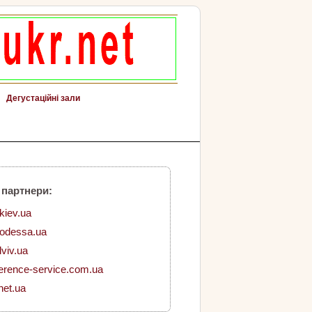
Дегустаційні зали
 партнери:
.kiev.ua
.odessa.ua
lviv.ua
erence-service.com.ua
net.ua