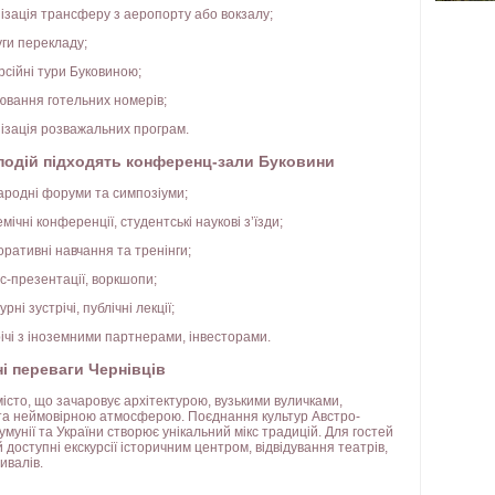
ізація трансферу з аеропорту або вокзалу;
ги перекладу;
рсійні тури Буковиною;
ювання готельних номерів;
ізація розважальних програм.
подій підходять конференц-зали Буковини
ародні форуми та симпозіуми;
мічні конференції, студентські наукові з’їзди;
ративні навчання та тренінги;
с-презентації, воркшопи;
урні зустрічі, публічні лекції;
ічі з іноземними партнерами, інвесторами.
і переваги Чернівців
місто, що зачаровує архітектурою, вузькими вуличками,
та неймовірною атмосферою. Поєднання культур Австро-
мунії та України створює унікальний мікс традицій. Для гостей
доступні екскурсії історичним центром, відвідування театрів,
ивалів.