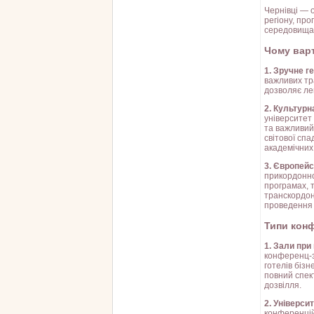
Чернівці — 
регіону, пр
середовища 
Чому вар
1. Зручне 
важливих тр
дозволяє лег
2. Культурн
університет 
та важливий
світової сп
академічних
3. Європейс
прикордонно
програмах, 
транскордон
проведення 
Типи конф
1. Зали при
конференц-за
готелів біз
повний спек
дозвілля.
2. Університ
конференцій