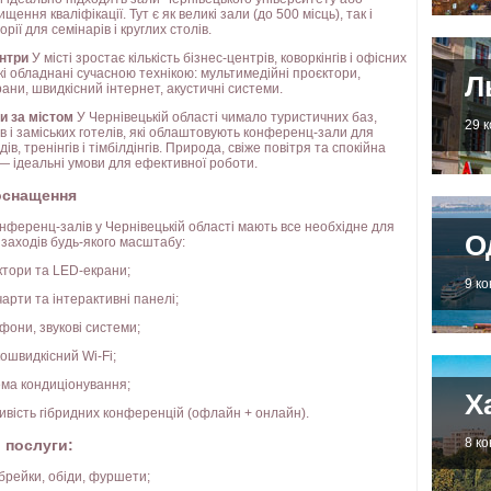
ищення кваліфікації. Тут є як великі зали (до 500 місць), так і
рії для семінарів і круглих столів.
ентри
У місті зростає кількість бізнес-центрів, коворкінгів і офісних
кі обладнані сучасною технікою: мультимедійні проєктори,
Л
ани, швидкісний інтернет, акустичні системи.
и за містом
У Чернівецькій області чимало туристичних баз,
29 
в і заміських готелів, які облаштовують конференц-зали для
дів, тренінгів і тімбілдінгів. Природа, свіже повітря та спокійна
 ідеальні умови для ефективної роботи.
оснащення
онференц-залів у Чернівецькій області мають все необхідне для
О
заходів будь-якого масштабу:
ктори та LED-екрани;
9 к
арти та інтерактивні панелі;
фони, звукові системи;
ошвидкісний Wi-Fi;
ема кондиціонування;
Х
вість гібридних конференцій (офлайн + онлайн).
8 к
 послуги:
брейки, обіди, фуршети;