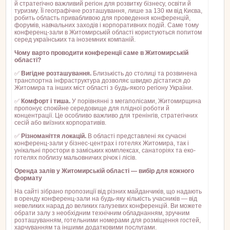
й стратегічно важливий регіон для розвитку бізнесу, освіти й
туризму. Її географічне розташування, лише за 130 км від Києва,
робить область привабливою для проведення конференцій,
форумів, навчальних заходів і корпоративних подій. Саме тому
конференц-зали в Житомирській області користуються попитом
серед українських та іноземних компаній.
Чому варто проводити конференції саме в Житомирській
області?
✅
Вигідне розташування.
Близькість до столиці та розвинена
транспортна інфраструктура дозволяє швидко дістатися до
Житомира та інших міст області з будь-якого регіону України.
✅
Комфорт і тиша.
У порівнянні з мегаполісами, Житомирщина
пропонує спокійне середовище для плідної роботи й
концентрації. Це особливо важливо для тренінгів, стратегічних
сесій або виїзних корпоративів.
✅
Різноманіття локацій.
В області представлені як сучасні
конференц-зали у бізнес-центрах і готелях Житомира, так і
унікальні простори в заміських комплексах, санаторіях та еко-
готелях поблизу мальовничих річок і лісів.
Оренда залів у Житомирській області — вибір для кожного
формату
На сайті зібрано пропозиції від різних майданчиків, що надають
в оренду конференц-зали на будь-яку кількість учасників — від
невеликих нарад до великих галузевих конференцій. Ви можете
обрати залу з необхідним технічним обладнанням, зручним
розташуванням, готельними номерами для розміщення гостей,
харчуванням та іншими додатковими послугами.