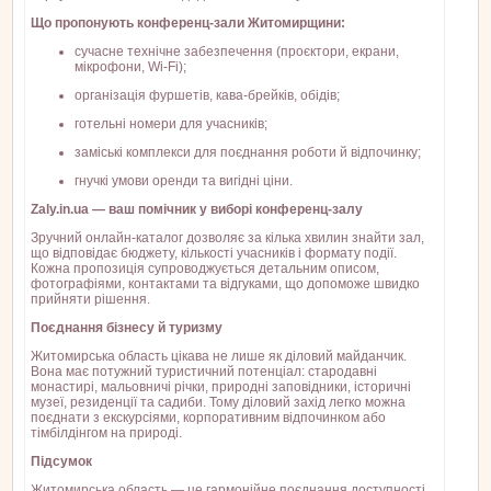
Що пропонують конференц-зали Житомирщини:
сучасне технічне забезпечення (проєктори, екрани,
мікрофони, Wi-Fi);
організація фуршетів, кава-брейків, обідів;
готельні номери для учасників;
заміські комплекси для поєднання роботи й відпочинку;
гнучкі умови оренди та вигідні ціни.
Zaly.in.ua — ваш помічник у виборі конференц-залу
Зручний онлайн-каталог дозволяє за кілька хвилин знайти зал,
що відповідає бюджету, кількості учасників і формату події.
Кожна пропозиція супроводжується детальним описом,
фотографіями, контактами та відгуками, що допоможе швидко
прийняти рішення.
Поєднання бізнесу й туризму
Житомирська область цікава не лише як діловий майданчик.
Вона має потужний туристичний потенціал: стародавні
монастирі, мальовничі річки, природні заповідники, історичні
музеї, резиденції та садиби. Тому діловий захід легко можна
поєднати з екскурсіями, корпоративним відпочинком або
тімбілдінгом на природі.
Підсумок
Житомирська область — це гармонійне поєднання доступності,