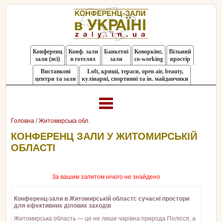
Конференц
Конф. зали
Банкетні
Коворкінг,
Вільний
зали (всі)
в готелях
зали
co-working
простір
Виставкові
Loft, криші, тераси, оpen air, beauty,
центри та зали
кулінарні, спортивні та ін. майданчики
Головна
/
Житомирська обл.
КОНФЕРЕНЦ ЗАЛИ У ЖИТОМИРСЬКІЙ
ОБЛАСТІ
За вашим запитом нічого не знайдено
Конференц-зали в Житомирській області: сучасні простори
для ефективних ділових заходів
Житомирська область — це не лише чарівна природа Полісся, а