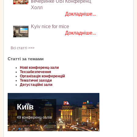
вечеринке UBI Конференц
Холл
Докладніше...
Kyiv nice for mice
Докладніше...
Всі статті >>>
Статті за темами
Нові конференц-зали
Техзабезпечення
Організація конференцій
Тематичні заходи
Дегустаційні зали
Київ
49 конференц-залів