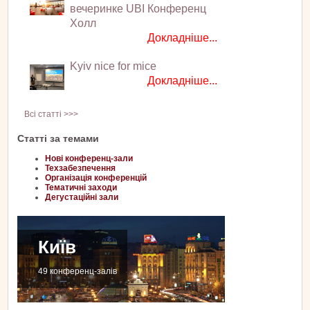
вечеринке UBI Конференц
Холл
Докладніше...
Kyiv nice for mice
Докладніше...
Всі статті >>>
Статті за темами
Нові конференц-зали
Техзабезпечення
Організація конференцій
Тематичні заходи
Дегустаційні зали
Київ
49 конференц-залів