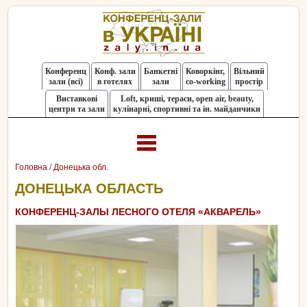
Конференц
Конф. зали
Банкетні
Коворкінг,
Вільний
зали (всі)
в готелях
зали
co-working
простір
Виставкові
Loft, криші, тераси, оpen air, beauty,
центри та зали
кулінарні, спортивні та ін. майданчики
Головна
/
Донецька обл.
ДОНЕЦЬКА ОБЛАСТЬ
КОНФЕРЕНЦ-ЗАЛЫ ЛЕСНОГО ОТЕЛЯ «АКВАРЕЛЬ»