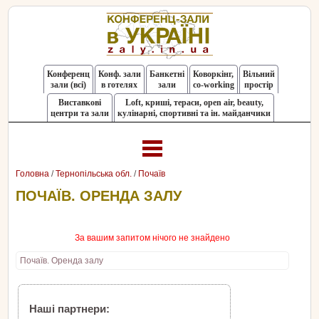
Конференц
Конф. зали
Банкетні
Коворкінг,
Вільний
зали (всі)
в готелях
зали
co-working
простір
Виставкові
Loft, криші, тераси, оpen air, beauty,
центри та зали
кулінарні, спортивні та ін. майданчики
Головна
/
Тернопільська обл.
/
Почаїв
ПОЧАЇВ. ОРЕНДА ЗАЛУ
За вашим запитом нічого не знайдено
Почаїв. Оренда залу
Наші партнери: