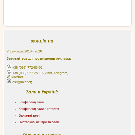
зали.in.ua
© zaly.in.ua 2010 - 2026
Звертайтесь для розміщення реклами:
+38 (098) 772-83-02
,
+38 (050) 927-28-10
(Viber, Telegram,
WhatsApp)
cs9@ukr.net;
Зали в Україні:
Конференц зали
Конференц зали в готелях
Банкетні зали
Виставкові центри та зали