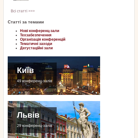
Всі статті >>>
Статті за темами
Нові конференц-зали
Техзабезпечення
Організація конференцій
Тематичні заходи
Дегустаційні зали
Київ
49 конференц-залів
Львів
29 конференц-залів