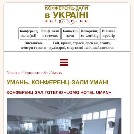
Конференц
Конф. зали
Банкетні
Коворкінг,
Вільний
зали (всі)
в готелях
зали
co-working
простір
Виставкові
Loft, криші, тераси, оpen air, beauty,
центри та зали
кулінарні, спортивні та ін. майданчики
Головна
/
Черкаська обл.
/
Умань
УМАНЬ. КОНФЕРЕНЦ-ЗАЛИ УМАНІ
КОНФЕРЕНЦ-ЗАЛ ГОТЕЛЮ «LOMO HOTEL UMAN»