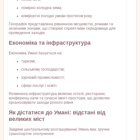
помірно холодна зима;
комфортні погодні умови протягом року.
Географія представлена рівнинною місцевістю, річками та
зеленими зонами, що створює сприятливе середовище для
проведення заходів.
Економіка та інфраструктура
Економіка Умані базується на:
туризмі;
сільському господарстві;
харчовій промисловості;
сфері послуг і освіті.
Розвинена інфраструктура включає готелі, ресторани,
конференц-зали та сучасні івент-простори, що дозволяє
організовувати заходи різного рівня.
Як дістатися до Умані: відстані від
великих міст
Завдяки центральному розташуванню Умань має зручне
транспортне сполучення: