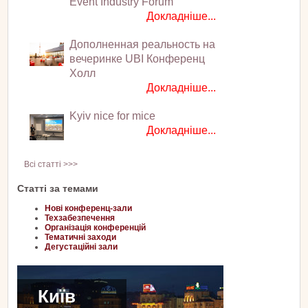
Event Industry Forum
Докладніше...
Дополненная реальность на
вечеринке UBI Конференц
Холл
Докладніше...
Kyiv nice for mice
Докладніше...
Всі статті >>>
Статті за темами
Нові конференц-зали
Техзабезпечення
Організація конференцій
Тематичні заходи
Дегустаційні зали
Київ