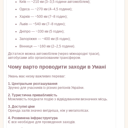
Київ — ~210 км (3–3,5 години автомобілем);
Одеса — ~270 км (4–4,5 години);
Харків — ~500 км (7–8 годин);
Львів — ~540 км (7–8 годин);
Дніпро — ~330 км (5 годин);
Запоріжжя — ~400 км (6 годин);
Вінниця — ~160 км (2–2,5 години).
Дістатися можна автомобілем (через міжнародні траси),
автобусами або організованим трансфером.
Чому варто проводити заходи в Умані
Умань має низку важливих переваг:
1. Центральне розташування
Зручно для учасників із різних регіонів України.
2. Туристична привабливість
Можливість поєднати подію з відвідуванням визначних місць.
3. Доступні ціни
Оренда залів значно вигідніша, ніж у мегаполісах.
4. Розвинена інфраструктура
Є все необхідне для проведення заходів.