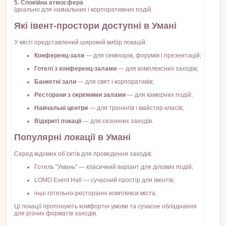
5. Спокійна атмосфера
Ідеально для навчальних і корпоративних подій.
Які івент-простори доступні в Умані
У місті представлений широкий вибір локацій:
Конференц-зали
— для семінарів, форумів і презентацій;
Готелі з конференц-залами
— для комплексних заходів;
Банкетні зали
— для свят і корпоративів;
Ресторани з окремими залами
— для камерних подій;
Навчальні центри
— для тренінгів і майстер-класів;
Відкриті локації
— для сезонних заходів.
Популярні локації в Умані
Серед відомих об’єктів для проведення заходів:
Готель "Умань" — класичний варіант для ділових подій;
LOMO Event Hall — сучасний простір для івентів;
інші готельно-ресторанні комплекси міста.
Ці локації пропонують комфортні умови та сучасне обладнання
для різних форматів заходів.