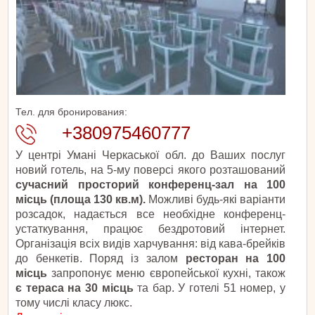
Тел. для бронирования:
+380975460777
У центрі Умані Черкаської обл. до Ваших послуг
новий готель, на 5-му поверсі якого розташований
сучасний просторий конференц-зал на 100
місць (площа 130 кв.м).
Можливі будь-які варіанти
розсадок, надається все необхідне конференц-
устаткування, працює бездротовий інтернет.
Організація всіх видів харчування: від кава-брейків
до бенкетів. Поряд із залом
ресторан на 100
місць
запропонує меню європейської кухні, також
є тераса на 30 місць
та бар. У готелі 51 номер, у
тому числі класу люкс.