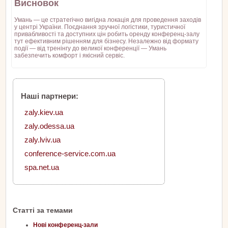
Висновок
Умань — це стратегічно вигідна локація для проведення заходів
у центрі України. Поєднання зручної логістики, туристичної
привабливості та доступних цін робить оренду конференц-залу
тут ефективним рішенням для бізнесу. Незалежно від формату
події — від тренінгу до великої конференції — Умань
забезпечить комфорт і якісний сервіс.
Наші партнери:
zaly.kiev.ua
zaly.odessa.ua
zaly.lviv.ua
conference-service.com.ua
spa.net.ua
Статті за темами
Нові конференц-зали