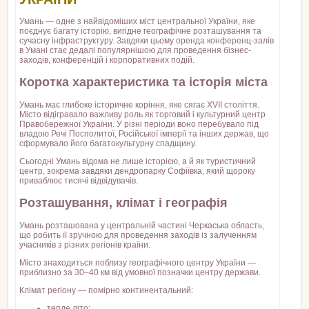
Умань — одне з найвідоміших міст центральної України, яке
поєднує багату історію, вигідне географічне розташування та
сучасну інфраструктуру. Завдяки цьому оренда конференц-залів
в Умані стає дедалі популярнішою для проведення бізнес-
заходів, конференцій і корпоративних подій.
Коротка характеристика та історія міста
Умань має глибоке історичне коріння, яке сягає XVII століття.
Місто відігравало важливу роль як торговий і культурний центр
Правобережної України. У різні періоди воно перебувало під
владою Речі Посполитої, Російської імперії та інших держав, що
сформувало його багатокультурну спадщину.
Сьогодні Умань відома не лише історією, а й як туристичний
центр, зокрема завдяки дендропарку Софіївка, який щороку
приваблює тисячі відвідувачів.
Розташування, клімат і географія
Умань розташована у центральній частині Черкаська область,
що робить її зручною для проведення заходів із залученням
учасників з різних регіонів країни.
Місто знаходиться поблизу географічного центру України —
приблизно за 30–40 км від умовної позначки центру держави.
Клімат регіону — помірно континентальний:
тепле літо;