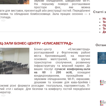
звукове обладнання, швидкісний Wi-Fi.
На першому поверсі розташоване
просторе фоє, яке можна
ати для виставок, презентацій або реєстрації гостей. Передбачені
Статті 
арковка та обладнане бомбосховище. Зала працює сезонно — з
стопада.
Но
Те
Ор
Те
Де
Ц-ЗАЛИ БІЗНЕС-ЦЕНТРУ «ЄЛИСАВЕТГРАД»
Останн
Бізнес-центр «Єлисаветград»
розташований у Фортечному районі
міста Кропивницький, на перетині
основних магістралей, має зручне
транспортне сполучення, розвинену
інфраструктуру та власний паркінг. До
ваших послуг
сучасні конференц-зали
на 60 і 200 осіб,
оснащені
кондиціонуванням, проєкційним і
звуковим обладнанням, Wi-Fi, екранами,
дошками та зонами для кава-брейків і
ожливі різні формати розсадки: театральна, парламентська, П-
глий стіл і кабаре. Для безпеки та комфорту гостей передбачені
енератор.