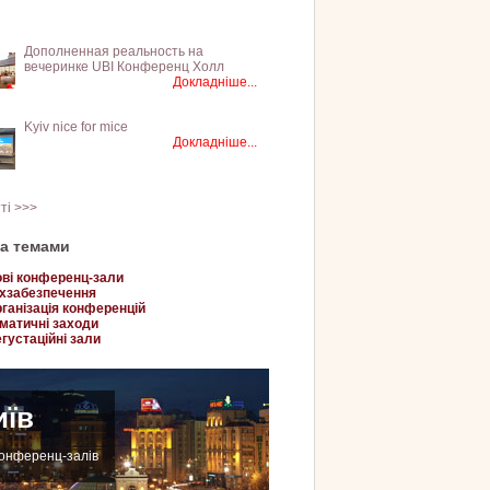
Дополненная реальность на
вечеринке UBI Конференц Холл
Докладніше...
Kyiv nice for mice
Докладніше...
тті >>>
за темами
ві конференц-зали
хзабезпечення
ганізація конференцій
матичні заходи
густаційні зали
иїв
конференц-залів