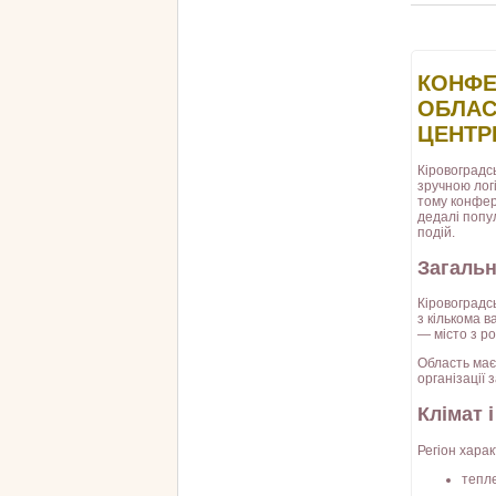
КОНФЕ
ОБЛАС
ЦЕНТРІ
Кіровоградсь
зручною лог
тому конфер
дедалі попу
подій.
Загальн
Кіровоградс
з кількома 
— місто з р
Область має
організації 
Клімат 
Регіон хара
тепле