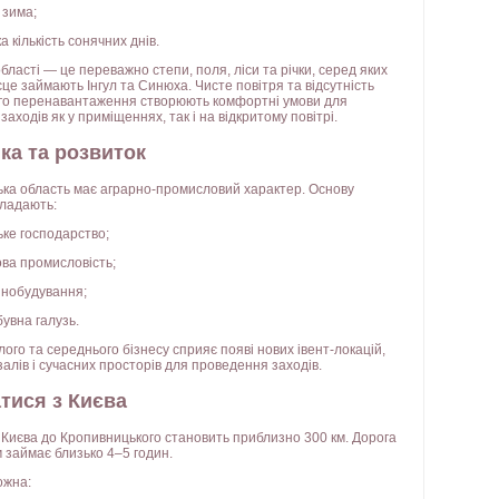
 зима;
а кількість сонячних днів.
ласті — це переважно степи, поля, ліси та річки, серед яких
це займають Інгул та Синюха. Чисте повітря та відсутність
го перенавантаження створюють комфортні умови для
аходів як у приміщеннях, так і на відкритому повітрі.
ка та розвиток
ька область має аграрно-промисловий характер. Основу
кладають:
ьке господарство;
ва промисловість;
нобудування;
увна галузь.
ого та середнього бізнесу сприяє появі нових івент-локацій,
алів і сучасних просторів для проведення заходів.
атися з Києва
д Києва до Кропивницького становить приблизно 300 км. Дорога
 займає близько 4–5 годин.
ожна: