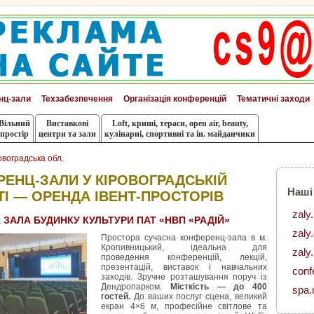
нц-зали
Техзабезпечення
Організація конференцій
Тематичні заходи
Вільний
Виставкові
Loft, криші, тераси, оpen air, beauty,
простір
центри та зали
кулінарні, спортивні та ін. майданчики
овоградська обл.
ЕНЦ-ЗАЛИ У КІРОВОГРАДСЬКІЙ
Наші
І — ОРЕНДА ІВЕНТ-ПРОСТОРІВ
zaly
 ЗАЛА БУДИНКУ КУЛЬТУРИ ПАТ «НВП «РАДІЙ»
zaly
Простора сучасна конференц-зала в м.
Кропивницький, ідеальна для
zaly.
проведення конференцій, лекцій,
презентацій, виставок і навчальних
conf
заходів. Зручне розташування поруч із
Дендропарком.
Місткість — до 400
spa.
гостей.
До ваших послуг сцена, великий
екран 4×6 м, професійне світлове та