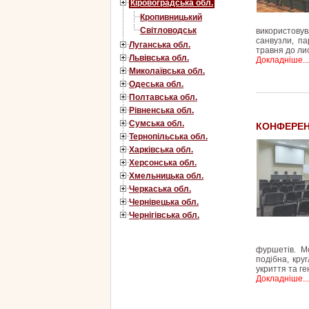
Кіровоградська обл.
Кропивницький
Світловодськ
використовув
санвузли, п
Луганська обл.
травня до ли
Львівська обл.
Докладніше...
Миколаївська обл.
Одеська обл.
Полтавська обл.
Рівненська обл.
Сумська обл.
КОНФЕРЕН
Тернопільська обл.
Харківська обл.
Херсонська обл.
Хмельницька обл.
Черкаська обл.
Чернівецька обл.
Чернігівська обл.
фуршетів. М
подібна, кру
укриття та г
Докладніше...