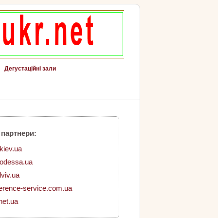
Дегустаційні зали
 партнери:
.kiev.ua
.odessa.ua
lviv.ua
erence-service.com.ua
net.ua