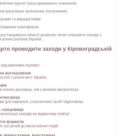
обілем (зручні траси державного значення);
ом (регулярне залізничне сполучення);
бусами та маршрутками;
нізованим трансфером.
розташування області дозволяє легко планувати заходи з
 різних регіонів України.
рто проводити заходи у Кіровоградській
 ряд важливих переваг:
ьне розташування
остей з різних міст України.
ціни
в значно дешевша, ніж у великих мегаполісах.
а атмосфера
ви для навчання, стратегічних сесій і відпочинку.
е середовище
рганізації заходів на відкритому повітрі.
іття форматів
их зустрічей до масштабних подій.
нт-простори доступні