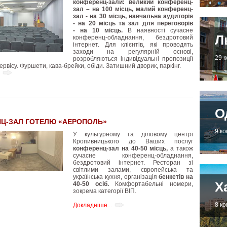
конференц-зали: великий конференц-
зал – на 100 місць, малий конференц-
зал - на 30 місць, навчальна аудиторія
- на 20 місць та зал для переговорів
- на 10 місць.
В наявності сучасне
Л
конференц-обладнання, бездротовий
інтернет. Для клієнтів, які проводять
заходи на регулярній основі,
29 
розробляються індивідуальні пропозиції
ервісу. Фуршети, кава-брейки, обіди. Затишний дворик, паркінг.
О
Ц-ЗАЛ ГОТЕЛЮ «АЕРОПОЛЬ»
9 к
У культурному та діловому центрі
Кропивницького до Ваших послуг
конференц-зал на 40-50 місць,
а також
сучасне конференц-обладнання,
бездротовий інтернет. Ресторан зі
світлими залами, європейська та
українська кухня, організація
бенкетів на
Х
40-50 осіб.
Комфортабельні номери,
зокрема категорії ВІП.
8 к
Докладніше...