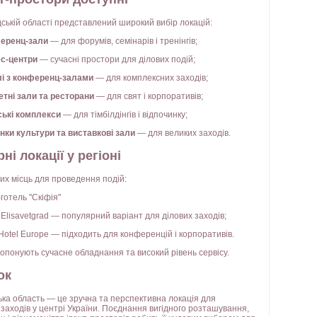
дській області представлений широкий вибір локацій:
еренц-зали
— для форумів, семінарів і тренінгів;
ес-центри
— сучасні простори для ділових подій;
лі з конференц-залами
— для комплексних заходів;
етні зали та ресторани
— для свят і корпоративів;
ські комплекси
— для тімбілдінгів і відпочинку;
нки культури та виставкові зали
— для великих заходів.
ні локації у регіоні
их місць для проведення подій:
готель "Скіфія"
 Elisavetgrad — популярний варіант для ділових заходів;
Hotel Europe — підходить для конференцій і корпоративів.
ропонують сучасне обладнання та високий рівень сервісу.
ок
ька область — це зручна та перспективна локація для
заходів у центрі України. Поєднання вигідного розташування,