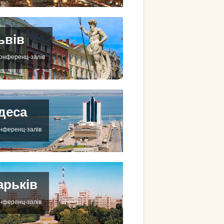
ьвів
конференц-залів
деса
онференц-залів
арьків
онференц-залів