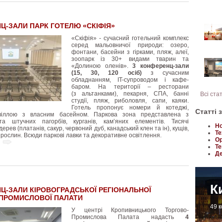
Ц-ЗАЛИ ПАРК ГОТЕЛЮ «СКІФІЯ»
«Скіфія» - сучасний готельний комплекс
серед мальовничої природи: озеро,
фонтани, басейни з гірками, пляж, алеї,
зоопарк із 30+ видами тварин та
«Долиною оленів».
3 конференц-зали
(15, 30, 120 осіб)
з сучасним
обладнанням, IT-супроводом і кафе-
баром. На території – ресторани
(з альтанками), пекарня, СПА, банні
Всі ста
студії, пляж, риболовля, сапи, каяки.
Готель пропонує номери й котеджі,
Статті 
віллою з власним басейном. Паркова зона представлена з
а штучних пагорбів, курганів, кам’яних елементів. Тисячі
Но
ерев (платанів, сакур, червоний дуб, канадський клен та ін), кущів,
Те
 рослин. Всюди паркові лавки та декоративне освітлення.
Ор
Те
Де
К
Ц-ЗАЛИ КІРОВОГРАДСЬКОЇ РЕГІОНАЛЬНОЇ
ПРОМИСЛОВОЇ ПАЛАТИ
49 
У центрі Кропивницького Торгово-
Промислова Палата надасть
4