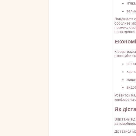
м’яка
велик
Ландшафт об
особливе міс
промислово
проведення з
Економі
Кіровоградс
економіки с
сільс
харчо
маши
видоб
Розвиток мал
конференц-з
Як діст
Відстань ві
автомобілем
Дістатися м