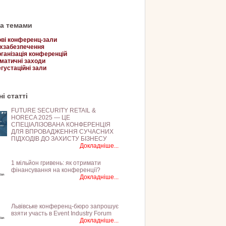
за темами
ві конференц-зали
хзабезпечення
ганізація конференцій
матичні заходи
густаційні зали
і статті
FUTURE SECURITY RETAIL &
HORECA 2025 — ЦЕ
СПЕЦІАЛІЗОВАНА КОНФЕРЕНЦІЯ
ДЛЯ ВПРОВАДЖЕННЯ СУЧАСНИХ
ПІДХОДІВ ДО ЗАХИСТУ БІЗНЕСУ
Докладніше...
1 мільйон гривень: як отримати
фінансування на конференції?
Докладніше...
Львівське конференц-бюро запрошує
взяти участь в Event Industry Forum
Докладніше...