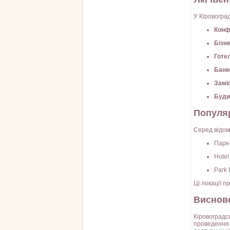
У Кіровогра
Конф
Бізн
Готе
Банк
Замі
Буди
Популяр
Серед відом
Парк-
Hotel
Park 
Ці локації п
Виснов
Кіровоградс
проведення 