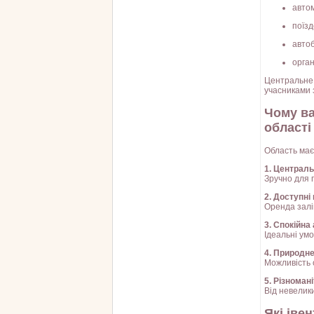
автом
поїзд
авто
орга
Центральне 
учасниками з
Чому ва
області
Область має
1. Централ
Зручно для г
2. Доступні 
Оренда залі
3. Спокійн
Ідеальні умо
4. Природн
Можливість о
5. Різноман
Від невелик
Які іве