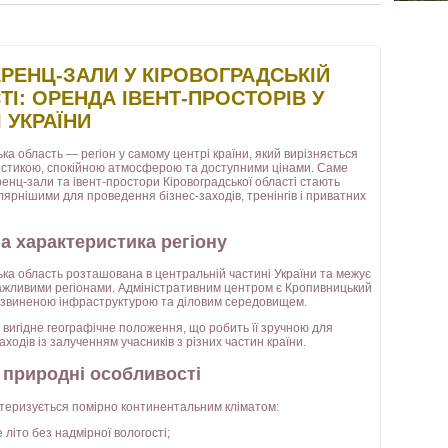
РЕНЦ-ЗАЛИ У КІРОВОГРАДСЬКІЙ
ТІ: ОРЕНДА ІВЕНТ-ПРОСТОРІВ У
 УКРАЇНИ
ка область — регіон у самому центрі країни, який вирізняється
істикою, спокійною атмосферою та доступними цінами. Саме
енц-зали та івент-простори Кіровоградської області стають
лярнішими для проведення бізнес-заходів, тренінгів і приватних
а характеристика регіону
ька область розташована в центральній частині України та межує
важливими регіонами. Адміністративним центром є Кропивницький
озвиненою інфраструктурою та діловим середовищем.
 вигідне географічне положення, що робить її зручною для
заходів із залученням учасників з різних частин країни.
і природні особливості
ктеризується помірно континентальним кліматом:
 літо без надмірної вологості;