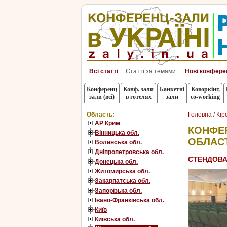
Всі статті
Статті за темами:
Нові конфере
Конференц
Конф. зали
Банкетні
Коворкінг,
зали (всі)
в готелях
зали
co-working
Область:
Головна
/
Кір
АР Крим
КОНФЕР
Вінницька обл.
ОБЛАСТ
Волинська обл.
Дніпропетровська обл.
СТЕНДОВА
Донецька обл.
Житомирська обл.
Закарпатська обл.
Запорізька обл.
Івано-Франківська обл.
Київ
Київська обл.