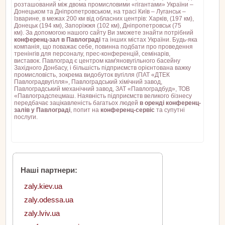
розташований між двома промисловими «гігантами» України –
Донецьком та Дніпропетровськом, на трасі Київ – Луганськ –
Ізварине, в межах 200 км від обласних центрів: Харків, (197 км),
Донецьк (194 км), Запоріжжя (102 км), Дніпропетровськ (75
км). За допомогою нашого сайту Ви зможете знайти потрібний
конференц-зал в Павлограді
та інших містах України. Будь-яка
компанія, що поважає себе, повинна подбати про проведення
тренінгів для персоналу, прес-конференцій, семінарів,
виставок. Павлоград є центром кам'яновугільного басейну
Західного Донбасу, і більшість підприємств орієнтована важку
промисловість, зокрема видобуток вугілля (ПАТ «ДТЕК
Павлоградвугілля», Павлоградський хімічний завод,
Павлоградський механічний завод, ЗАТ «Павлоградбуд», ТОВ
«Павлоградспецмаш. Наявність підприємств великого бізнесу
передбачає зацікавленість багатьох людей
в оренді конференц-
залів у Павлограді
, попит на
конференц-сервіс
та супутні
послуги.
Наші партнери:
zaly.kiev.ua
zaly.odessa.ua
zaly.lviv.ua