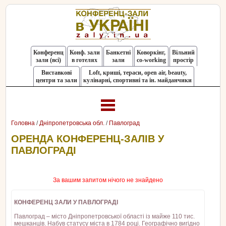
Конференц
Конф. зали
Банкетні
Коворкінг,
Вільний
зали (всі)
в готелях
зали
co-working
простір
Виставкові
Loft, криші, тераси, оpen air, beauty,
центри та зали
кулінарні, спортивні та ін. майданчики
Головна
/
Дніпропетровська обл.
/
Павлоград
ОРЕНДА КОНФЕРЕНЦ-ЗАЛІВ У
ПАВЛОГРАДІ
За вашим запитом нічого не знайдено
КОНФЕРЕНЦ ЗАЛИ У ПАВЛОГРАДІ
Павлоград – місто Дніпропетровської області із майже 110 тис.
мешканців. Набув статусу міста в 1784 році. Географічно вигідно