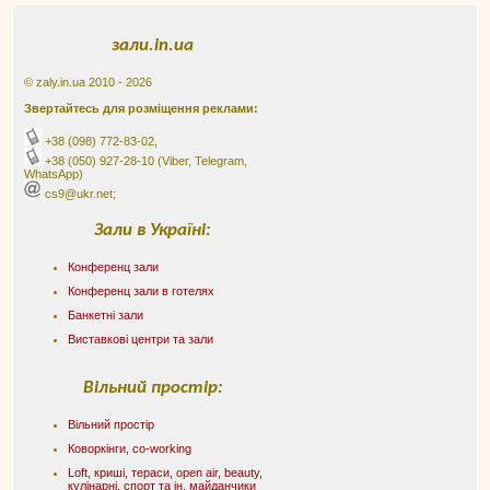
зали.in.ua
© zaly.in.ua 2010 - 2026
Звертайтесь для розміщення реклами:
+38 (098) 772-83-02
,
+38 (050) 927-28-10
(Viber, Telegram,
WhatsApp)
cs9@ukr.net;
Зали в Україні:
Конференц зали
Конференц зали в готелях
Банкетні зали
Виставкові центри та зали
Вільний простір:
Вільний простір
Коворкінги, co-working
Loft, криші, тераси, оpen air, beauty,
кулінарні, спорт та ін. майданчики