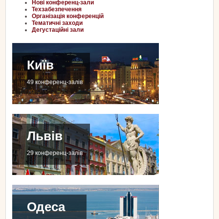
Нові конференц-зали
Техзабезпечення
Організація конференцій
Тематичні заходи
Дегустаційні зали
Київ
49 конференц-залів
Львів
29 конференц-залів
Одеса