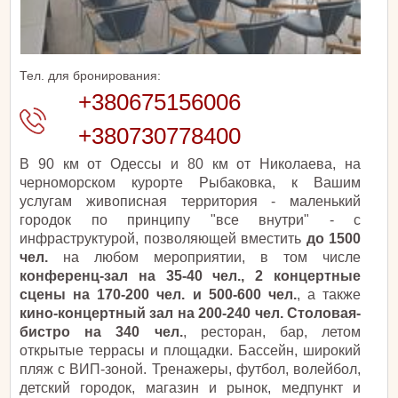
Тел. для бронирования:
+380675156006
+380730778400
В 90 км от Одессы и 80 км от Николаева, на
черноморском курорте Рыбаковка, к Вашим
услугам живописная территория - маленький
городок по принципу "все внутри" - с
инфраструктурой, позволяющей вместить
до 1500
чел.
на любом мероприятии, в том числе
конференц-зал на 35-40 чел., 2 концертные
сцены на 170-200 чел. и 500-600 чел.
, а также
кино-концертный зал на 200-240 чел. Столовая-
бистро на 340 чел.
, ресторан, бар, летом
открытые террасы и площадки. Бассейн, широкий
пляж с ВИП-зоной. Тренажеры, футбол, волейбол,
детский городок, магазин и рынок, медпункт и