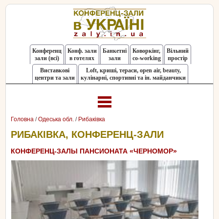
Конференц
Конф. зали
Банкетні
Коворкінг,
Вільний
зали (всі)
в готелях
зали
co-working
простір
Виставкові
Loft, криші, тераси, оpen air, beauty,
центри та зали
кулінарні, спортивні та ін. майданчики
Головна
/
Одеська обл.
/
Рибаківка
РИБАКІВКА, КОНФЕРЕНЦ-ЗАЛИ
КОНФЕРЕНЦ-ЗАЛЫ ПАНСИОНАТА «ЧЕРНОМОР»